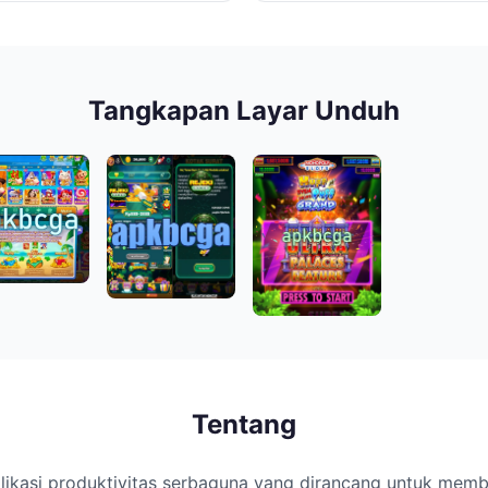
Tangkapan Layar Unduh
Tentang
likasi produktivitas serbaguna yang dirancang untuk mem