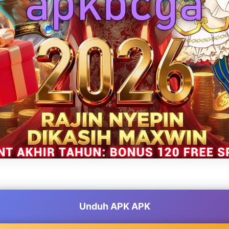
Unduh APK APK