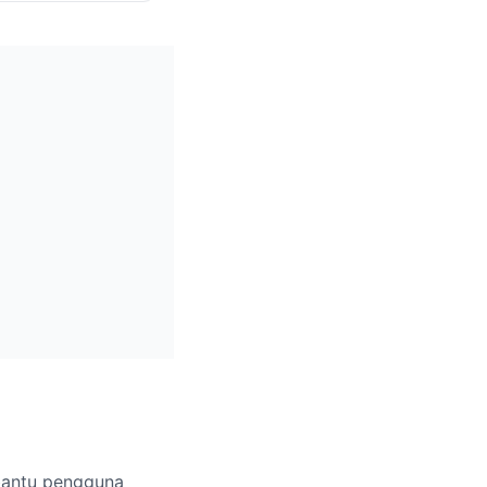
bantu pengguna