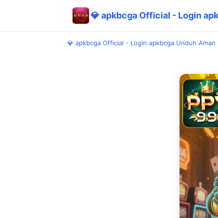
💎 apkbcga Official - Login 
💎 apkbcga Official - Login apkbcga Unduh Aman