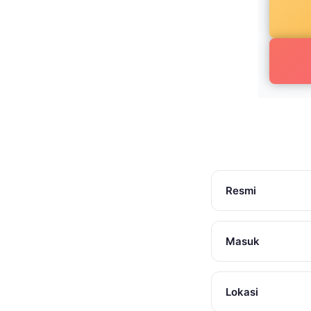
Resmi
Masuk
Lokasi