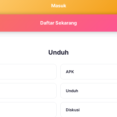
Masuk
Daftar Sekarang
Unduh
APK
Unduh
Diskusi