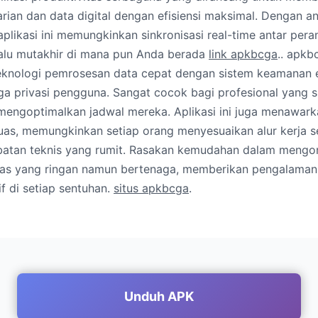
rian dan data digital dengan efisiensi maksimal. Dengan 
, aplikasi ini memungkinkan sinkronisasi real-time antar pe
lalu mutakhir di mana pun Anda berada
link apkbcga
.. apkb
nologi pemrosesan data cepat dengan sistem keamanan en
ga privasi pengguna. Sangat cocok bagi profesional yang 
 mengoptimalkan jadwal mereka. Aplikasi ini juga menawarka
uas, memungkinkan setiap orang menyesuaikan alur kerja se
batan teknis yang rumit. Rasakan kemudahan dalam mengor
das yang ringan namun bertenaga, memberikan pengalama
f di setiap sentuhan.
situs apkbcga
.
Unduh APK