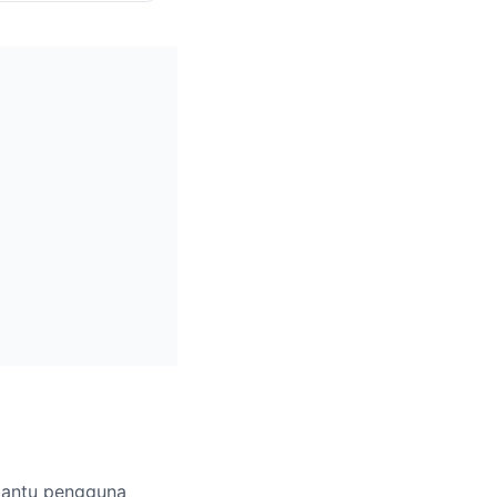
bantu pengguna