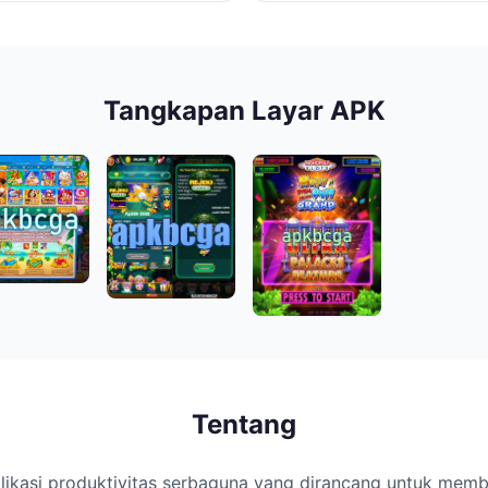
Tangkapan Layar APK
Tentang
likasi produktivitas serbaguna yang dirancang untuk mem