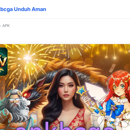
apkbcga Unduh Aman
›
APK