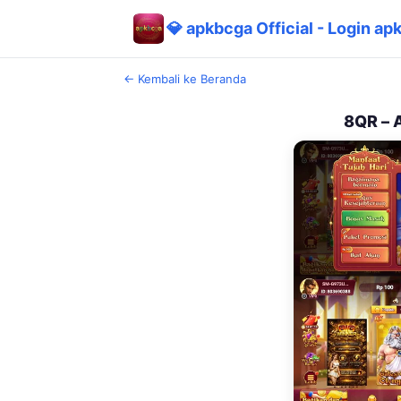
💎 apkbcga Official - Login 
← Kembali ke Beranda
8QR – 