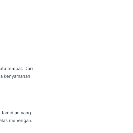
atu tempat. Dari
ada kenyamanan
 tampilan yang
kelas menengah.